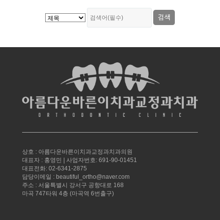
상호 : 아름다운바른이치과교정과치과의원
대표자 : 홍영민 | 사업자번호: 691-90-01451
대표전화: 02-6341-2875
담당이메일 : beautiful_ortho@naver.com
주소 : 서울특별시 강서구 공항대로 168
마곡 747타워 4층 (마곡역 6번출구)