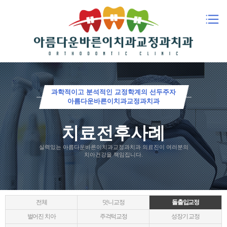
과학적이고 분석적인 교정학계의 선두주자
아름다운바른이치과교정과치과
치료전후사례
실력있는 아름다운바른이치과교정과치과 의료진이 여러분의
치아건강을 책임집니다.
전체
덧니교정
돌출입교정
벌어진 치아
주걱턱교정
성장기 교정