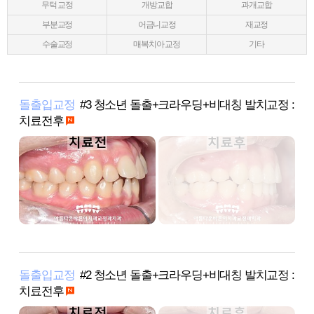
무턱 교정
개방교합
과개교합
부분교정
어금니교정
재교정
수술교정
매복치아 교정
기타
돌출입교정
#3 청소년 돌출+크라우딩+비대칭 발치교정 :
치료전후
돌출입교정
#2 청소년 돌출+크라우딩+비대칭 발치교정 :
치료전후