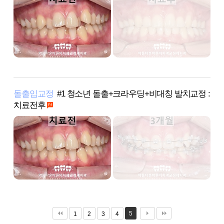
돌출입교정
#1 청소년 돌출+크라우딩+비대칭 발치교정 :
치료전후
5
1
2
3
4