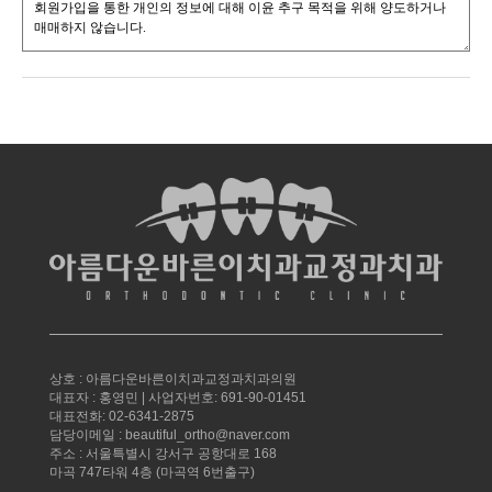
상호 : 아름다운바른이치과교정과치과의원
대표자 : 홍영민 | 사업자번호: 691-90-01451
대표전화: 02-6341-2875
담당이메일 : beautiful_ortho@naver.com
주소 : 서울특별시 강서구 공항대로 168
마곡 747타워 4층 (마곡역 6번출구)