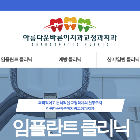
임플란트 클리닉
예방 클리닉
심미/일반 클리닉
오스템 임플란트
· AirFlow 스케일링
· 지르코니아 크라운
건강보험 임플란트
· 잇몸치료
· 라미네이트
뼈이식 임플란트
· 예방치료
· 치아미백
과학적이고 분석적인 교정학계의 선두주자
아름다운바른이치과교정과치과
· 충치치료
· 신경치료
임플란트 클리닉
· 잇몸치료
· 스케일링