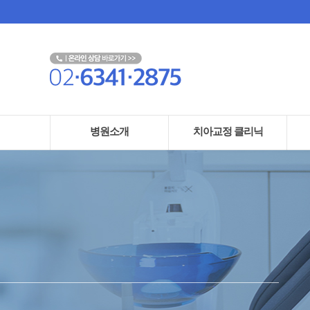
병원소개
치아교정 클리닉
· 교정전문치과
· 증상별 치료
· 
· 인사말 & 의료진 소개
· 연령별 치료
· 
· 진료시간 & 오시는길
· 장치별 치료
· 
· 병원 둘러보기
· 교정과연관된치료
· 디지털 장비 & 소독 관리
시스템
· 비급여 항목